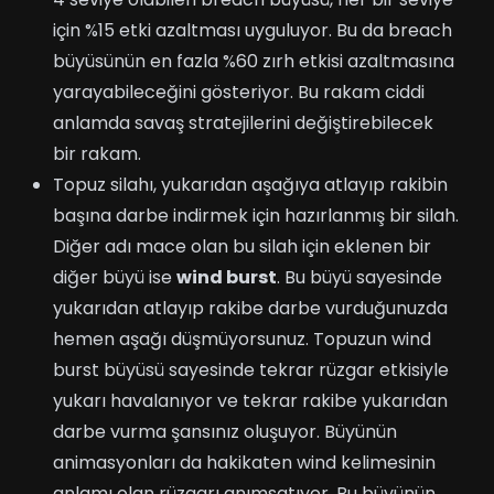
için %15 etki azaltması uyguluyor. Bu da breach
büyüsünün en fazla %60 zırh etkisi azaltmasına
yarayabileceğini gösteriyor. Bu rakam ciddi
anlamda savaş stratejilerini değiştirebilecek
bir rakam.
Topuz silahı, yukarıdan aşağıya atlayıp rakibin
başına darbe indirmek için hazırlanmış bir silah.
Diğer adı mace olan bu silah için eklenen bir
diğer büyü ise
wind burst
. Bu büyü sayesinde
yukarıdan atlayıp rakibe darbe vurduğunuzda
hemen aşağı düşmüyorsunuz. Topuzun wind
burst büyüsü sayesinde tekrar rüzgar etkisiyle
yukarı havalanıyor ve tekrar rakibe yukarıdan
darbe vurma şansınız oluşuyor. Büyünün
animasyonları da hakikaten wind kelimesinin
anlamı olan rüzgarı anımsatıyor. Bu büyünün