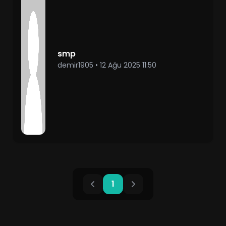
smp
demir1905
•
12 Ağu 2025 11:50
1