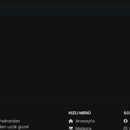
HIZLI MENÜ
SO
 tekrardan
Anasayfa
nden uzak güzel
Mağaza